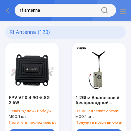
Rf Antenna
(120)
FPV VTX 4.9G-5.8G
1.2Ghz Аналоговый
2.5W
беспроводной
Видеопередатчик
видеопередатчик
Цена:
Подлежит обсуждению
Цена:
Подлежит обсуждению
Легкий 10 км
1.2G VTX с
MOQ:
1 шт.
MOQ:
1 шт.
Передача для
дальностью
Дронов
действия 5 Вт и
Получить последнюю цену
Получить последнюю цену
частотой