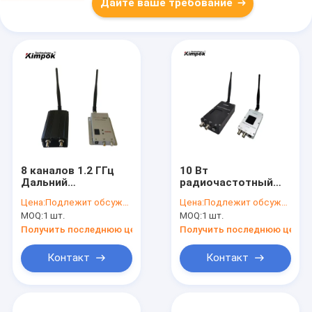
Дайте ваше требование
8 каналов 1.2 ГГц
10 Вт
Дальний
радиочастотный
аналоговый
беспроводной
Цена:
Подлежит обсуждению
Цена:
Подлежит обсуждению
беспроводный
видео
MOQ:
1 шт.
MOQ:
1 шт.
видеопередатчик с
аудиопередатчик и
5 Вт RF мощностью
приемник BNC
Получить последнюю цену
Получить последнюю цену
до 100 км LOS от
интерфейсный тип
воздуха до земли
для универсального
Контакт
Контакт
соединения