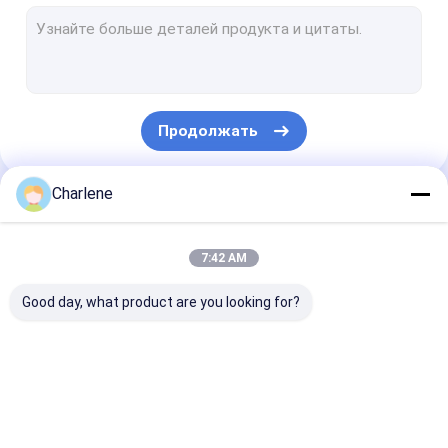
Приемник COFDM видео-
Антенна RF
Продолжать
Charlene
Наши Категории
7:42 AM
Good day, what product are you looking for?
видеопередатчик с
Передатчик FPV
Аналоговый
видом от первого
видео-
видеопереда
лица