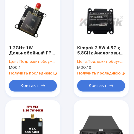
1.2GHz 1W
Kimpok 2.5W 4.9G ¢
Дальнобойный FPV
5.8GHz Аналоговый
Видеопередатчик с
видеопередатчик
Цена:
Подлежит обсуждению
Цена:
Подлежит обсуждению
беспроводной
компактный легкий
MOQ:
1
MOQ:
10
передачей
дальнобойный FPV
изображения на 10–
VTX
Получить последнюю цену
Получить последнюю цену
20 км
Контакт
Контакт
Главная страница
Продукция
О Компании