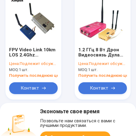
FPV Video Link 10km
1.2 ГГц 8 Вт Дрон
LOS 2.4Ghz
Видеосвязь Дула
Беспроводной
Антенны Дальняя
Цена:
Подлежит обсуждению
Цена:
Подлежит обсуждению
видеопередатчик
дальность
MOQ:
1 шт.
MOQ:
1 шт.
Дальнего радиуса
передачи видео
действия
Получить последнюю цену
Получить последнюю цену
Передатчик и
приемник 1000mW
Контакт
Контакт
RF мощность
Экономьте свое время
Позвольте нам связаться с вами с
лучшими продуктами.