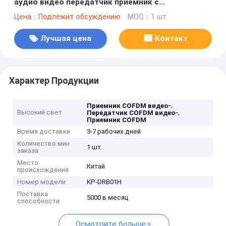
аудио видео передатчик приемник с
мониторингом безопасности наблюдения
Цена：Подлежит обсуждению
MOQ：1 шт.
Лучшая цена
Контакт
Характер Продукции
,
Приемник COFDM видео-
Высокий свет
,
Передатчик COFDM видео-
Приемник COFDM
Время доставки
3-7 рабочих дней
Количество мин
1 шт.
заказа
Место
Китай
происхождения
Номер модели
KP-DRB01H
Поставка
5000 в месяц
способности
Осмотрите больше