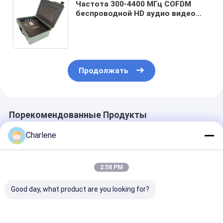
Частота 300-4400 МГц COFDM
беспроводной HD аудио видео
передатчик приемник с
мониторингом безопасности
наблюдения
Продолжать
Порекомендованные Продукты
Charlene
2:58 PM
Good day, what product are you looking for?
1080P/720P
17-дюймовый
300-4400Mhz
Видеоразрешение 4
монитор
COFDM HD