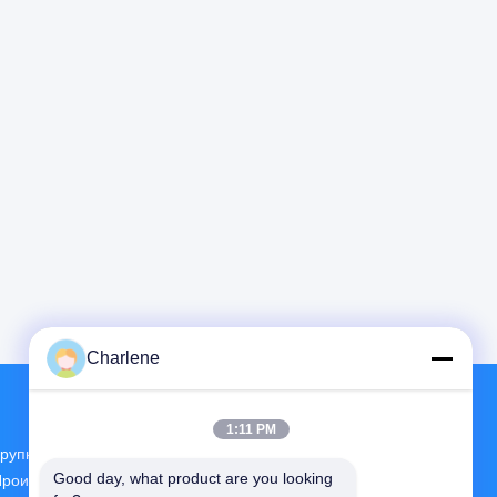
Charlene
1:11 PM
рупнейшие Научно-Исследовательские И
Good day, what product are you looking 
роизводственные Предприятия FPV VTX