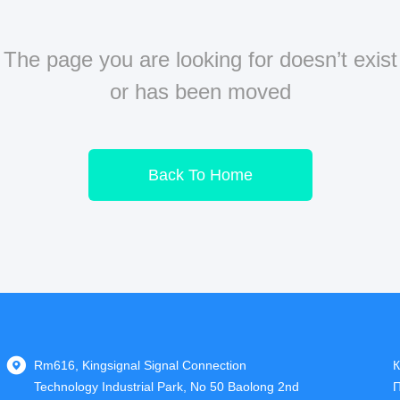
The page you are looking for doesn’t exist
or has been moved
Back To Home
Rm616, Kingsignal Signal Connection
К
Technology Industrial Park, No 50 Baolong 2nd
П