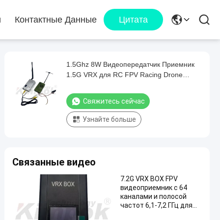
и
Контактные Данные
Цитата
1.5Ghz 8W Видеопередатчик Приемник
1.5G VRX для RC FPV Racing Drone
Видеопередача Высокая мощность VTX
Свяжитесь сейчас
Узнайте больше
Связанные видео
7.2G VRX BOX FPV
видеоприемник с 64
каналами и полосой
частот 6,1-7,2 ГГц для
стабильной передачи