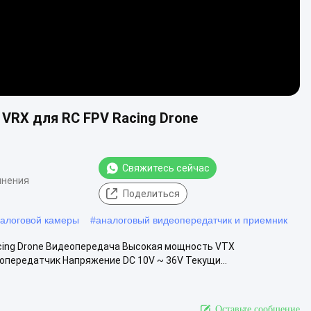
VRX для RC FPV Racing Drone
Свяжитесь сейчас
мнения
Поделиться
налоговой камеры
#
аналоговый видеопередатчик и приемник
acing Drone Видеопередача Высокая мощность VTX
передатчик Напряжение DC 10V ~ 36V Текущи...
Оставьте сообщение