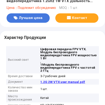
видеопередатчика 1.2Ghz 1W VTX Дальность
цифровой передачи
Цена：Подлежит обсуждению
MOQ：1 шт.
Лучшая цена
Контакт
Характер Продукции
,
Цифровая передача FPV VTX
Модуль беспроводного
видеопередатчика FPV мощностью
1 Вт
Высокий свет
,
1Модуль беспроводного
видеопередатчика FPV с частотой
2 ГГц
Время доставки
3-7 рабочих дней
Документ
1.2G 2W VTX user manual.pdf
Количество мин
1 шт.
заказа
Место
Китай
происхождения