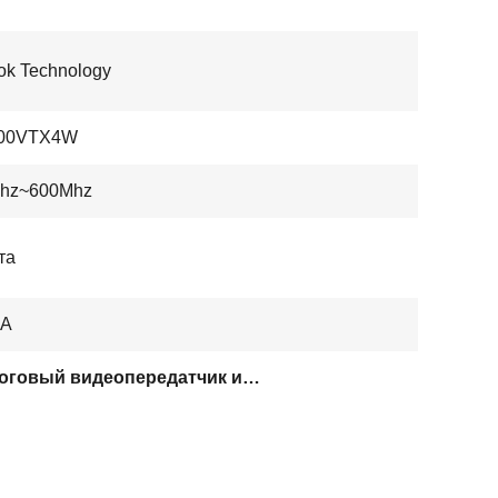
ok Technology
00VTX4W
hz~600Mhz
та
mA
аналоговый видеопередатчик и приемник