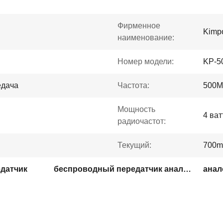
Фирменное
Kimp
наименование:
Номер модели:
KP-5
едача
Частота:
500M
Мощность
4 ват
радиочастот:
Текущий:
700
датчик
беспроводный передатчик аналоговой камеры