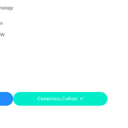
nology
on
4W
Свяжитесь Сейчас