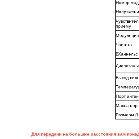
Номер мод
Напряжени
Чувствител
приему
Модуляция
Частота
В
Ханнельс
Диапазон ч
Выход вид
Температу
Порт анте
Масса пер
Размеры (L 
Для передачи на большие расстояния вам пона