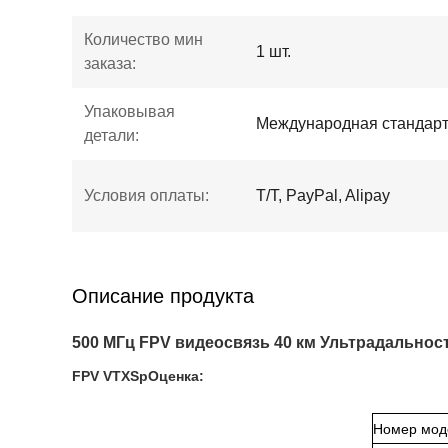
Количество мин
1 шт.
заказа:
Упаковывая
Международная стандарт
детали:
Условия оплаты:
T/T, PayPal, Alipay
Описание продукта
500 МГц FPV видеосвязь 40 км Ультрадальнос
FPV V
TX
Sp
Оценка:
Номер мод