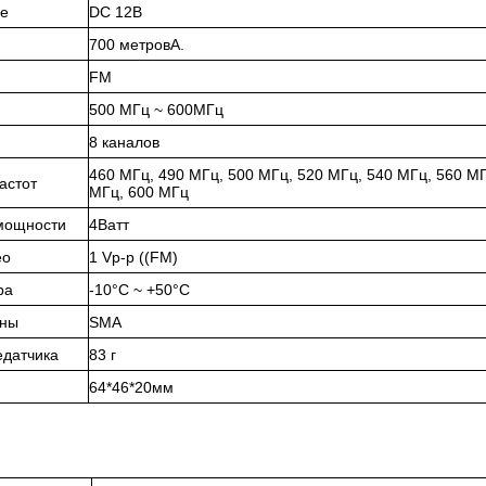
е
DC 12В
700 метров
А.
F
М
500 МГц ~ 600
МГц
8 каналов
460 МГц, 4
90 МГц, 500 МГц, 520 МГц, 540 МГц, 560 МГ
астот
МГц, 600 МГц
мощности
4
Ватт
ео
1 Vp-p ((FM)
ра
-10°C ~ +50°C
нны
SMA
едатчика
83 г
64*4
6
*20
мм