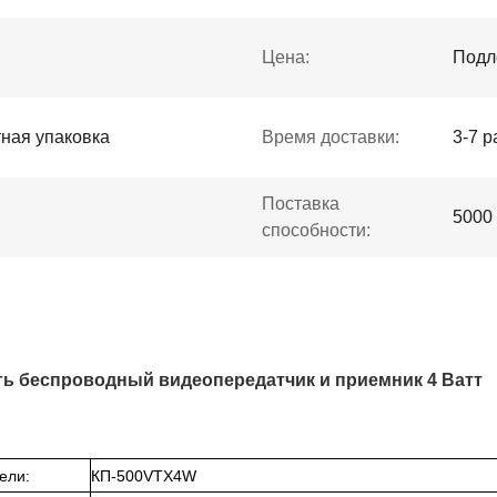
Цена:
Подл
ная упаковка
Время доставки:
3-7 р
Поставка
5000
способности:
ть беспроводный видеопередатчик и приемник 4 Ватт
ели:
КП-
5
00VTX
4
W