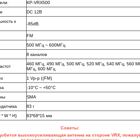
ели:
KP-VRX500
е
DC 12В
ьность к
-
85d
В.
F
М
500 МГц ~ 600
МГц
8 каналов
460 МГц, 4
90 МГц, 500 МГц, 520 МГц, 540 МГц, 560 М
астот
МГц, 600 МГц
ео
1 Vp-p ((FM)
ра
-10°C ~ +50°C
нны
SMA
едатчика
83 г
* W * H)
83*68*15 мм
Советы:
добится высокоусиливающая антенна на стороне VRX, пожалуй
подходящую высокоусиливающую антенну.