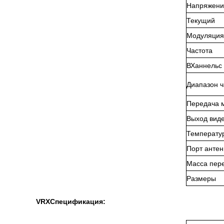
Напряжени
Текущий
Модуляция
Частота
В
Ханнельс
Диапазон ч
Передача 
Выход вид
Температу
Порт анте
Масса пер
Размеры
VRX
Спецификация: