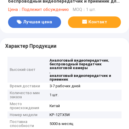
беспроводный видеопередатчик и приемник для
БПЛА на 1,2 ГГц в 150 * 65 * 30 мм
Цена：Подлежит обсуждению
MOQ：1 шт.
Лучшая цена
Контакт
Характер Продукции
,
Аналоговый видеопередатчик
беспроводный передатчик
аналоговой камеры
Высокий свет
,
аналоговый видеопередатчик и
приемник
Время доставки
3-7 рабочих дней
Количество мин
1 шт.
заказа
Место
Китай
происхождения
Номер модели
KP-12TX5W
Поставка
5000 в месяц
способности