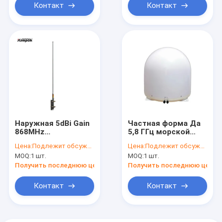
ТВ
Контакт
Контакт
Наружная 5dBi Gain
Частная форма Да
868MHz
5,8 ГГц морской
Стекловолоконный
беспроводной GPS
Цена:
Подлежит обсуждению
Цена:
Подлежит обсуждению
материал Omni
в режиме реального
MOQ:
1 шт.
MOQ:
1 шт.
Wireless RF Антенна
времени
для передачи и
Автоматическая
Получить последнюю цену
Получить последнюю цену
приема цифрового
антенна
ТВ
отслеживания для
Контакт
Контакт
бесшовной
спутниковой связи