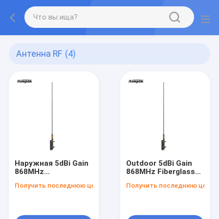
Антенна RF
(4)
Наружная 5dBi Gain
Outdoor 5dBi Gain
868MHz
868MHz Fiberglass
Стекловолоконный
Material Omni
Получить последнюю цену
Получить последнюю цену
материал Omni
Wireless RF Antenna
Wireless RF Антенна
for Digital TV
для передачи и
Transmission and
приема цифрового
Reception