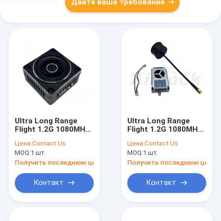
Дайте ваше требование
Ultra Long Range
Ultra Long Range
Flight 1.2G 1080MHz-
Flight 1.2G 1080MHz-
1360MHz 5W VTX
1360MHz 10W VTX
Цена:
Contact Us
Цена:
Contact Us
Переключаемая
переменная
MOQ:
1 шт.
MOQ:
1 шт.
мощность
мощность
25mW/5000mW FPV
1W/2.5W/5W,7.5W,10W
Получить последнюю цену
Получить последнюю цену
VTX 9CH
FPV VTX 9CH
Контакт
Контакт