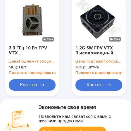
3.3 ГГц 10 Вт FPV
1.2G 5W FPV VTX
VTX
Высокомощный
видеопередатчик
видеопередатчик
Цена:
Подлежит обсуждению
Цена:
Подлежит обсуждению
16CH 40 км
для дронов, 1.5 ГГц,
MOQ:
1 шт.
MOQ:
1 штука
сверхдальний
модуль VTX для
диапазон
БПЛА, 9 каналов
Получить последнюю цену
Получить последнюю цену
Контакт
Контакт
Экономьте свое время
Позвольте нам связаться с вами с
лучшими продуктами.