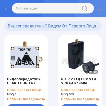
Видеопередатчик С Видом От Первого Лица
(321)
Видеопередатчик
6.1-7.2 ГГц FPV VTX
PEAK THOR T67
VRX 64 канала
6.1G-7.2G 3W 64
ALV5000AC 6-7G
Цена:
Подлежит обсуждению
Цена:
Подлежит обсуждению
канала 6-7G FPV
Сделан
MOQ:
1
MOQ:
100
VTX
видеопередатчик и
приемник
Получить последнюю цену
Получить последнюю цену