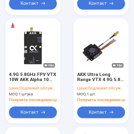
Контакт
Контакт
4.9G 5.8GHz FPV VTX
AKK Ultra Long
10W AKK Alpha 10
Range VTX 4.9G 5.8G
80CH 10 Watt Drone
3W до 20 км FPV
Цена:
Подлежит обсуждению
Цена:
Подлежит обсуждению
Video Transmitter
VTX Беспилотный
MOQ:
1 штука
MOQ:
1 шт.
TBS
беспилотник
видеопередача
Получить последнюю цену
Получить последнюю цену
80CHs
Контакт
Контакт