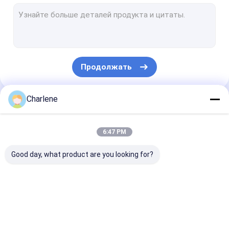
Приемник COFDM видео-
Антенна RF
Продолжать
Charlene
Наши Категории
6:47 PM
Good day, what product are you looking for?
видеопередатчик с
Передатчик FPV
Аналоговый
видом от первого
видео-
видеопереда
лица