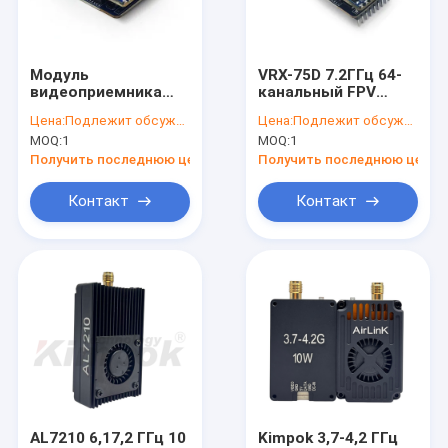
Наша фабрика
контроль качества
Модуль
VRX-75D 7.2ГГц 64-
видеоприемника
канальный FPV
контактные данные
Kimpok FPV 7,2 ГГц
видеоприемник с
Цена:
Подлежит обсуждению
Цена:
Подлежит обсуждению
VRX-75DF с 64
чувствительностью
MOQ:
1
MOQ:
1
каналами и
-95dBm и CVBS
Отправить запрос
высокой
выходом
Получить последнюю цену
Получить последнюю цену
чувствительностью
Контакт
Контакт
видеопередатчик с видом от первого лица
Передатчик FPV видео-
Аналоговый видеопередатчик
Радио сетки IP
Передатчик COFDM видео-
AL7210 6,17,2 ГГц 10
Kimpok 3,7-4,2 ГГц