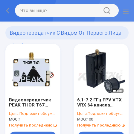
Видеопередатчик С Видом От Первого Лица
(321)
Видеопередатчик
6.1-7.2 ГГц FPV VTX
PEAK THOR T67
VRX 64 канала
6.1G-7.2G 3W 64
ALV5000AC 6-7G
Цена:
Подлежит обсуждению
Цена:
Подлежит обсуждению
канала 6-7G FPV
Сделан
MOQ:
1
MOQ:
100
VTX
видеопередатчик и
приемник
Получить последнюю цену
Получить последнюю цену