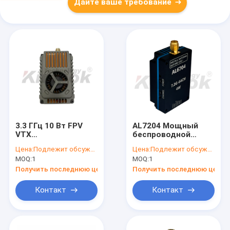
Дайте ваше требование
3.3 ГГц 10 Вт FPV
AL7204 Мощный
VTX
беспроводной
видеопередатчик
модуль
Цена:
Подлежит обсуждению
Цена:
Подлежит обсуждению
16CH 40 км
передатчика
MOQ:
1
MOQ:
1
сверхдальний
видеоданных, 6,1–
диапазон
7,2 ГГц, 4 Вт |
Получить последнюю цену
Получить последнюю цену
Широкополосный
трансивер дальнего
Контакт
Контакт
действия