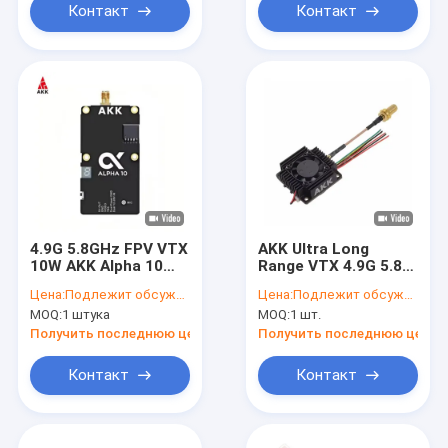
Контакт
Контакт
4.9G 5.8GHz FPV VTX
AKK Ultra Long
10W AKK Alpha 10
Range VTX 4.9G 5.8G
80CH 10 Watt Drone
3W до 20 км FPV
Цена:
Подлежит обсуждению
Цена:
Подлежит обсуждению
Video Transmitter
VTX Беспилотный
MOQ:
1 штука
MOQ:
1 шт.
TBS
беспилотник
видеопередача
Получить последнюю цену
Получить последнюю цену
80CHs
Контакт
Контакт