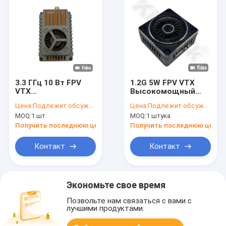
3.3 ГГц 10 Вт FPV
1.2G 5W FPV VTX
VTX
Высокомощный
видеопередатчик
видеопередатчик
Цена:
Подлежит обсуждению
Цена:
Подлежит обсуждению
16CH 40 км
для дронов, 1.5 ГГц,
MOQ:
1 шт.
MOQ:
1 штука
сверхдальний
модуль VTX для
диапазон
БПЛА, 9 каналов
Получить последнюю цену
Получить последнюю цену
Контакт
Контакт
Экономьте свое время
Позвольте нам связаться с вами с
лучшими продуктами.