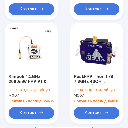
для дронов R78 VRX
Модуль
Контакт
Контакт
Kimpok 1.2GHz
PeakFPV Thor T78
2000mW FPV VTX
7.8GHz 40CH
Видеопередатчик с
Дальнобойный FPV
Цена:
Подлежит обсуждению
Цена:
Подлежит обсуждению
8 регулируемыми
VTX с
MOQ:
1
MOQ:
1
каналами для
регулируемым
дальних БПЛА
видеопередатчиком
Получить последнюю цену
Получить последнюю цену
мощностью 3000
мВт
Контакт
Контакт