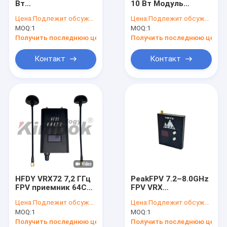
Вт
10 Вт Модуль
Приемник COFDM видео-
высокопроизводительный
беспроводной
Цена:
Подлежит обсуждению
Цена:
Подлежит обсуждению
видеопередатчик
передачи
MOQ:
Антенна RF
1
MOQ:
1
(VTX) 64 канала, IRC
дальности AL4210
Tramp
Получить последнюю цену
Получить последнюю цену
дистанционное
управление
Контакт
Контакт
HFDY VRX72 7,2 ГГц
PeakFPV 7.2–8.0GHz
FPV приемник 64CH
FPV VRX
Дальний
Видеоприемник с 64
Цена:
Подлежит обсуждению
Цена:
Подлежит обсуждению
видеоприемник с
каналами и
MOQ:
1
MOQ:
1
выходом CVBS
сверхдальним
радиусом действия
Получить последнюю цену
Получить последнюю цену