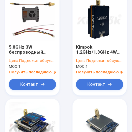
5.8GHz 3W
Kimpok
беспроводный
1.2GHz/1.3GHz 4W
видеопередатчик
беспроводный
Цена:
Подлежит обсуждению
Цена:
Подлежит обсуждению
длинной дальности
модуль передачи
MOQ:
1
MOQ:
1
с низкой задержкой
видеоданных,
дальний
Получить последнюю цену
Получить последнюю цену
аналоговый
сигнальный
Контакт
Контакт
передатчик AL1304
Главная страница
Продукция
О Компании