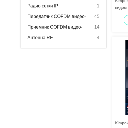
Kimpok
Радио сетки IP
1
видеоп
диста
Передатчик COFDM видео-
45
Приемник COFDM видео-
14
Антенна RF
4
Kimpo