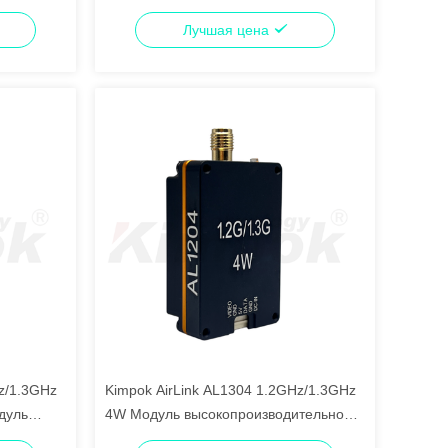
изображений 64CH VRX модуль
Лучшая цена
z/1.3GHz
Kimpok AirLink AL1304 1.2GHz/1.3GHz
дуль
4W Модуль высокопроизводительной
ных
беспроводной передачи данных видео