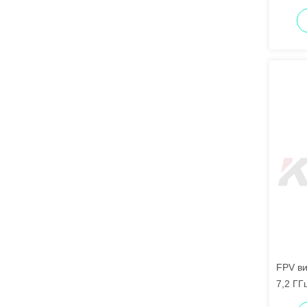
дальни
FPV ви
7,2 ГГ
связь 