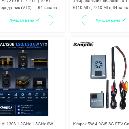
 AL7210 6.1–7.2 ГГц 10 Вт
Ультрадальний диапазон 6.1-
ередатчик (VTX) — 64 канала,
6110 МГц-7210 МГц 64 кана
нционное управление IRC Tramp
FPV видеоприемник
Лучшая цена
Лучшая цена
k AL1306 1.2GHz 1.3GHz 6W
Kimpok 5W 4.9G/5.8G FPV С