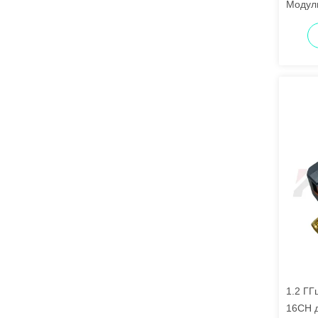
Модул
видео
1.2 ГГ
16CH д