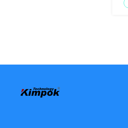
диста
полето