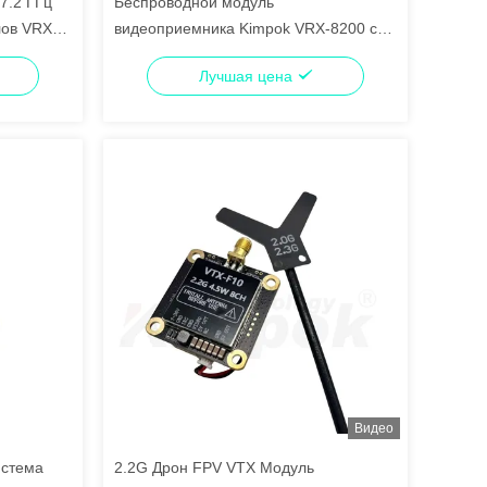
7.2 ГГц
Беспроводной модуль
лов VRX
видеоприемника Kimpok VRX-8200 с
частотой 6.1-8.2 ГГц, 120 каналами и
Лучшая цена
OLED-дисплеем
Видео
истема
2.2G Дрон FPV VTX Модуль