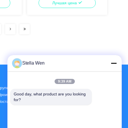
Лучшая цена
альний
мпактным
Stella Wen
9:39 AM
рупнейшие Научно-Исследовательские И
Good day, what product are you looking 
роизводственные Предприятия FPV VTX
for?
оставщик В Китае