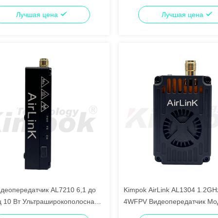
х расстояний
FPV VTX модуль AL1306
Лучшая цена
Лучшая цена
деопередатчик AL7210 6,1 до
Kimpok AirLink AL1304 1.2GH
ц 10 Вт Ультраширокополосная
4WFPV Видеопередатчик Мо
64 канала IRC Трамп
беспроводной передачи дан